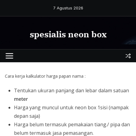
Skip
7 Agustus 2026
to
content
spesialis neon box
Cara kerja kalkulator harga papan nama :
Tentukan ukuran panjang dan lebar dalam satuan
meter
Harga yang muncul untuk neon box 1sisi (nampak
depan saja)
Harga belum termasuk pemakaian tiang./ pipa dan
belum termasuk jasa pemasangan.