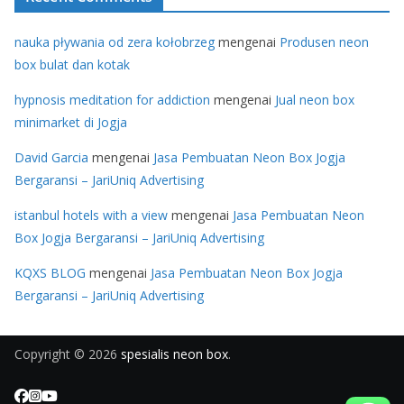
nauka pływania od zera kołobrzeg
mengenai
Produsen neon
box bulat dan kotak
hypnosis meditation for addiction
mengenai
Jual neon box
minimarket di Jogja
David Garcia
mengenai
Jasa Pembuatan Neon Box Jogja
Bergaransi – JariUniq Advertising
istanbul hotels with a view
mengenai
Jasa Pembuatan Neon
Box Jogja Bergaransi – JariUniq Advertising
KQXS BLOG
mengenai
Jasa Pembuatan Neon Box Jogja
Bergaransi – JariUniq Advertising
Copyright © 2026
spesialis neon box
.